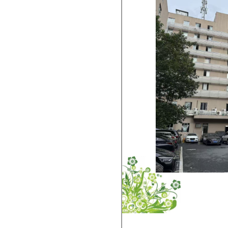
杭州市西湖區(qū)石龍山北側邊
坡治理工程擬開挖石方（灰
杭州市西湖區(qū)古蕩新村西區
(qū)35幢配套房屋3年租賃權