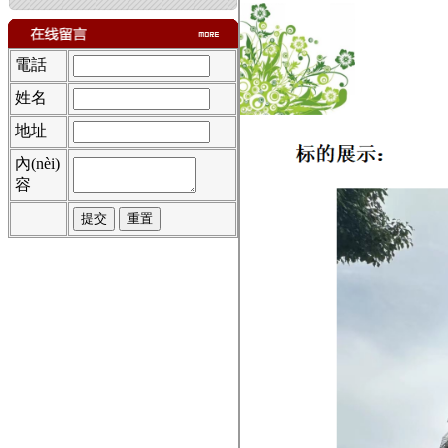
杭州市西湖區(qū)下楊村鄰里中
心房屋4樓、5樓10年租
電話
姓名
地址
內(nèi)
容
西湖區(qū)益樂路223號銀江科
技大廈5層房屋3年租賃
杭州市上城區(qū)三堡北苑景芳
路31-2號商鋪5年使用