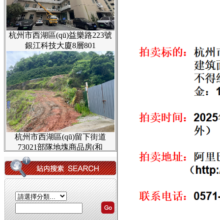
杭州市西湖區(qū)益樂路223號
銀江科技大廈8層801
杭州市西湖區(qū)留下街道
73021部隊地塊商品房(和