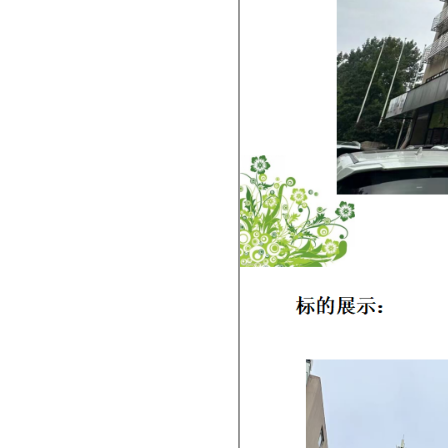
杭州市上城區(qū)太平門直街
456號等共2處房屋5年使
杭州市上城區(qū)鳳起東路
170、172號等共13處商