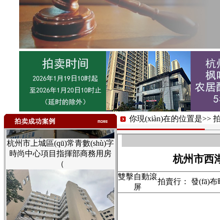
杭州市西湖區(qū)古蕩新村西區
(qū)35幢配套房屋3年租賃權
你現(xiàn)在的位置是>>
杭州市上城區(qū)常青數(shù)字
時尚中心項目指揮部商務用房
杭州市西湖
（
雙擊自動滾
拍賣行： 發(fā)布時
屏