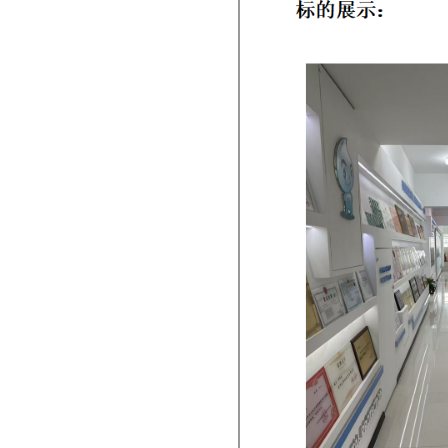
杭州市上城區(qū)常青數(shù)字
時尚中心項目指揮部商務用房
（
杭州市西湖區(qū)益樂路223號
銀江科技大廈8層801