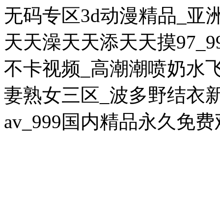
无码专区3d动漫精品_亚
天天澡天天添天天摸97_9
西湖區(qū)益樂路223號銀江科
不卡视频_高潮潮喷奶水
技大廈5層房屋3年租賃
妻熟女三区_波多野结衣
av_999国内精品永久免
杭州市上城區(qū)三堡北苑景芳
路31-2號商鋪5年使用